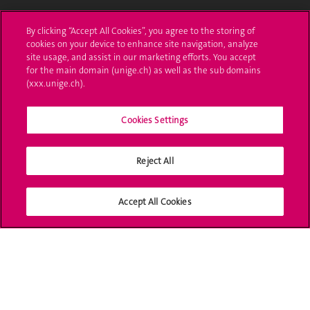
L'UNIGE vous informe
By clicking “Accept All Cookies”, you agree to the storing of
cookies on your device to enhance site navigation, analyze
UNIGE Mobile
site usage, and assist in our marketing efforts. You accept
for the main domain (unige.ch) as well as the sub domains
Médias
(xxx.unige.ch).
Offres d'emploi
Cookies Settings
Bibliothèque
Calendrier académique
Reject All
Médias sociaux UNIGE
Accept All Cookies
Accréditation