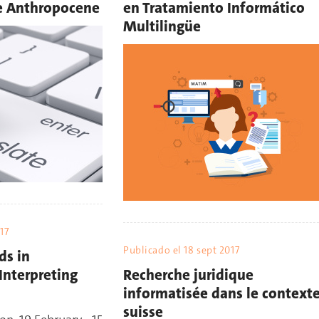
he Anthropocene
en Tratamiento Informático
Multilingüe
17
Publicado el
18 sept 2017
ds in
Interpreting
Recherche juridique
informatisée dans le context
suisse