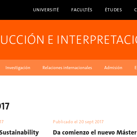
UNIVERSITÉ
FACULTÉS
ÉTUDES
DUCCIÓN E INTERPRETAC
Investigación
Relaciones internacionales
Admisión
E
017
17
Publicado el
20 sept 2017
Sustainability
Da comienzo el nuevo Máster