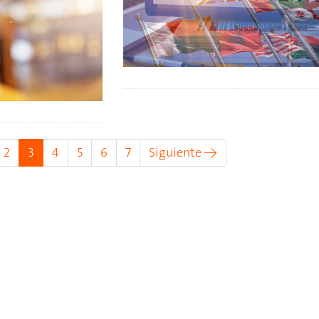
(actual)
2
3
4
5
6
7
Siguiente →