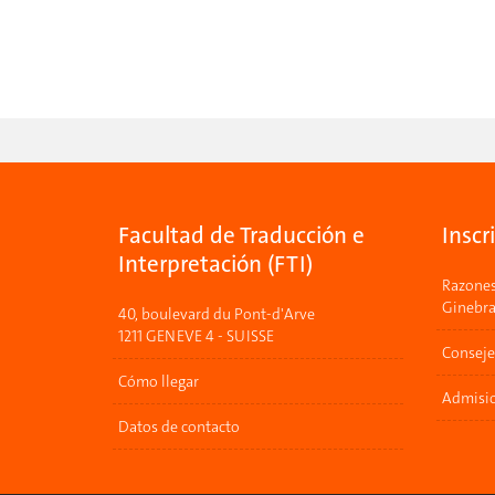
Facultad de Traducción e
Inscr
Interpretación (FTI)
Razones 
Ginebr
40, boulevard du Pont-d'Arve
1211 GENEVE 4 - SUISSE
Conseje
Cómo llegar
Admisio
Datos de contacto