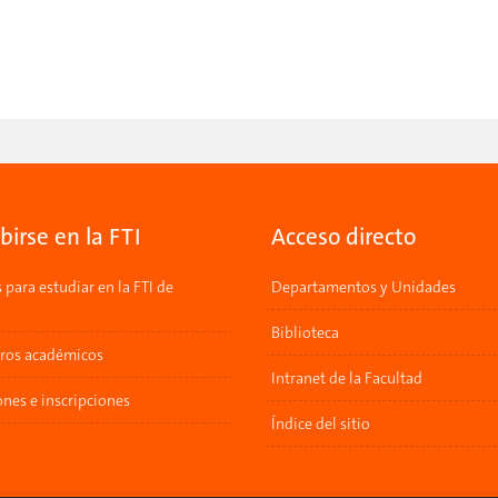
ibirse en la FTI
Acceso directo
para estudiar en la FTI de
Departamentos y Unidades
a
Biblioteca
ros académicos
Intranet de la Facultad
nes e inscripciones
Índice del sitio