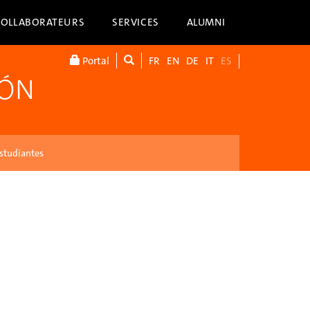
COLLABORATEURS
SERVICES
ALUMNI
Portal
FR
EN
DE
IT
ES
IÓN
studiantes