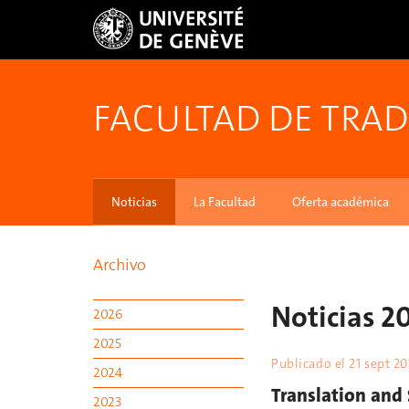
FACULTAD DE TRA
Noticias
La Facultad
Oferta académica
Archivo
Noticias 2
2026
2025
Publicado el
21 sept 20
2024
Translation and 
2023