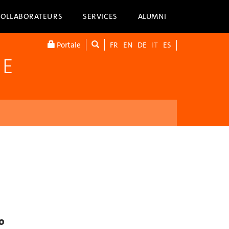
COLLABORATEURS
SERVICES
ALUMNI
Portale
FR
EN
DE
IT
ES
NE
o