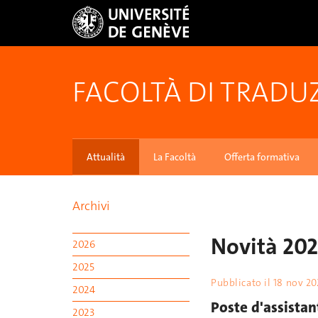
FACOLTÀ DI TRADU
Attualità
La Facoltà
Offerta formativa
Archivi
Novità 20
2026
2025
Pubblicato il
18 nov 2
2024
Poste d'assistan
2023