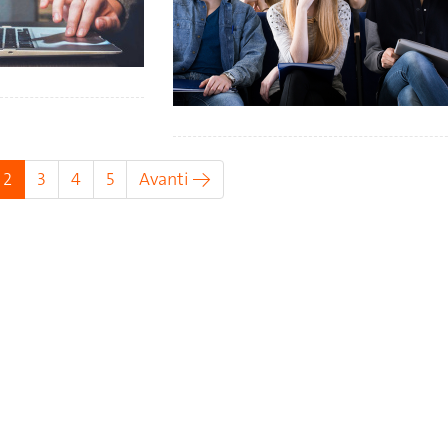
(attuale)
2
3
4
5
Avanti →