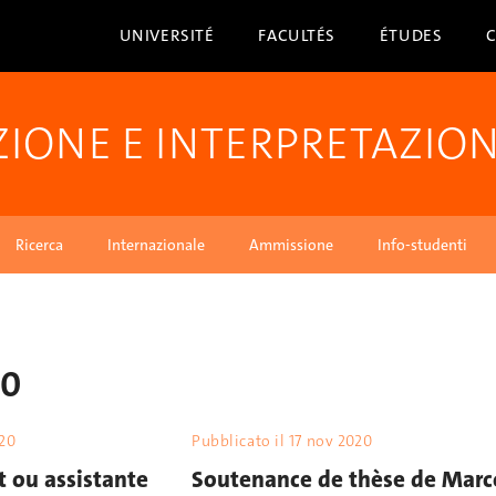
UNIVERSITÉ
FACULTÉS
ÉTUDES
ZIONE E INTERPRETAZIO
Ricerca
Internazionale
Ammissione
Info-studenti
20
020
Pubblicato il
17 nov 2020
t ou assistante
Soutenance de thèse de Marc