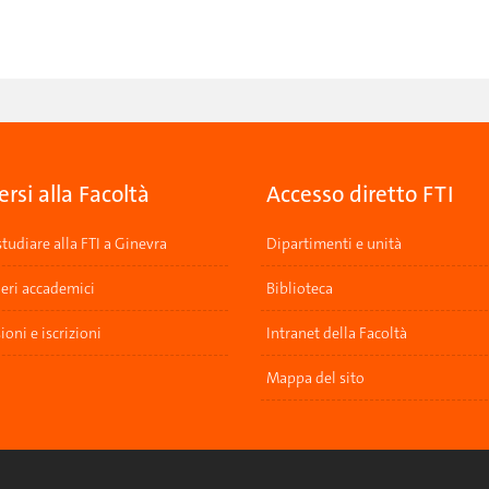
ersi alla Facoltà
Accesso diretto FTI
tudiare alla FTI a Ginevra
Dipartimenti e unità
ieri accademici
Biblioteca
oni e iscrizioni
Intranet della Facoltà
Mappa del sito