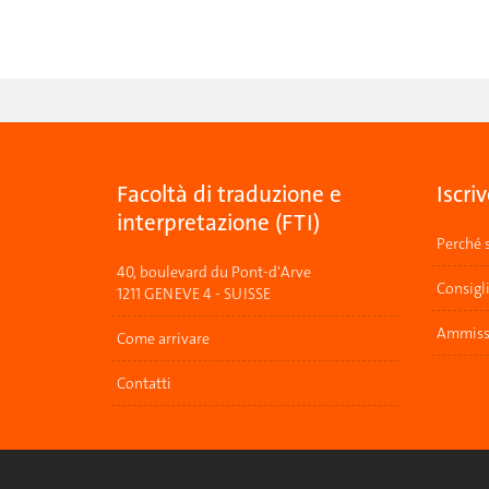
Facoltà di traduzione e
Iscriv
interpretazione (FTI)
Perché s
40, boulevard du Pont-d'Arve
Consigl
1211 GENEVE 4 - SUISSE
Ammissi
Come arrivare
Contatti