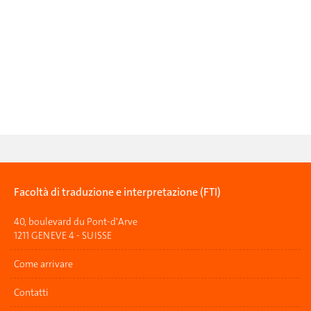
Facoltà di traduzione e interpretazione (FTI)
40, boulevard du Pont-d'Arve
1211 GENEVE 4 - SUISSE
Come arrivare
Contatti