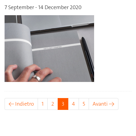
7 September - 14 December 2020
(attuale)
← Indietro
1
2
3
4
5
Avanti →