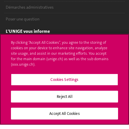
Démarches administratives
Poser une question
L'UNIGE vous informe
By clicking “Accept All Cookies”, you agree to the storing of
UNIGE Mobile
cookies on your device to enhance site navigation, analyze
site usage, and assist in our marketing efforts. You accept
Médias
for the main domain (unige.ch) as well as the sub domains
(xxx.unige.ch).
Offres d'emploi
Bibliothèque
Cookies Settings
Calendrier académique
Reject All
Médias sociaux UNIGE
Accept All Cookies