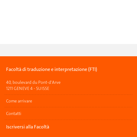
Facoltà di traduzione e interpretazione (FTI)
40, boulevard du Pont-d'Arve
1211 GENEVE 4 - SUISSE
Come arrivare
Contatti
Iscriversi alla Facoltà