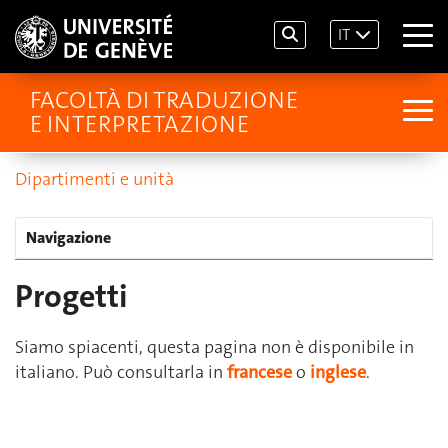
IT
FACOLTÀ DI TRADUZIONE
E INTERPRETAZIONE
Dipartimenti e unità
Navigazione
Progetti
Siamo spiacenti, questa pagina non è disponibile in
italiano. Può consultarla in
francese
o
inglese
.