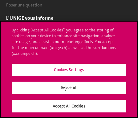
Poser une question
L'UNIGE vous informe
By clicking “Accept All Cookies”, you agree to the storing of
UNIGE Mobile
cookies on your device to enhance site navigation, analyze
site usage, and assist in our marketing efforts. You accept
Médias
for the main domain (unige.ch) as well as the sub domains
(xxx.unige.ch).
Offres d'emploi
Bibliothèque
Cookies Settings
Calendrier académique
Reject All
Médias sociaux UNIGE
Accept All Cookies
Accréditation