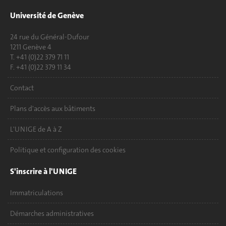
Université de Genève
24 rue du Général-Dufour
1211 Genève 4
T. +41 (0)22 379 71 11
F. +41 (0)22 379 11 34
Contact
Plans d'accès aux bâtiments
L'UNIGE de A à Z
Politique et configuration des cookies
S'inscrire à l'UNIGE
Immatriculations
Démarches administratives