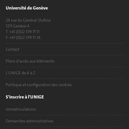
Université de Genève
24 rue du Général-Dufour
1211 Genève 4
T. +41 (0)22 379 71 11
F. +41 (0)22 379 11 34
Contact
Plans d'accès aux bâtiments
L'UNIGE de A à Z
Politique et configuration des cookies
S'inscrire à l'UNIGE
Immatriculations
Démarches administratives