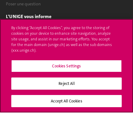
Poser une question
L'UNIGE vous informe
By clicking “Accept All Cookies”, you agree to the storing of
UNIGE Mobile
cookies on your device to enhance site navigation, analyze
site usage, and assist in our marketing efforts. You accept
Médias
for the main domain (unige.ch) as well as the sub domains
(xxx.unige.ch).
Offres d'emploi
Bibliothèque
Cookies Settings
Calendrier académique
Reject All
Médias sociaux UNIGE
Accept All Cookies
Accréditation