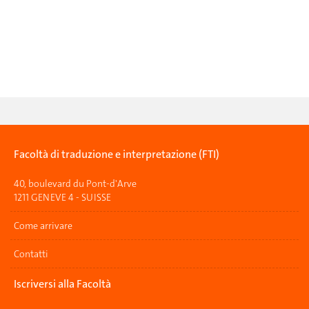
Facoltà di traduzione e interpretazione (FTI)
40, boulevard du Pont-d'Arve
1211 GENEVE 4 - SUISSE
Come arrivare
Contatti
Iscriversi alla Facoltà