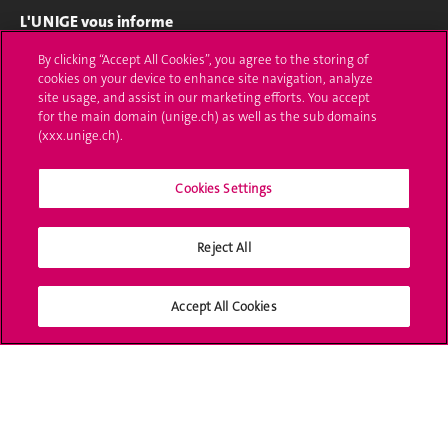
L'UNIGE vous informe
By clicking “Accept All Cookies”, you agree to the storing of
UNIGE Mobile
cookies on your device to enhance site navigation, analyze
site usage, and assist in our marketing efforts. You accept
Médias
for the main domain (unige.ch) as well as the sub domains
(xxx.unige.ch).
Offres d'emploi
Bibliothèque
Cookies Settings
Calendrier académique
Reject All
Médias sociaux UNIGE
Accept All Cookies
Accréditation