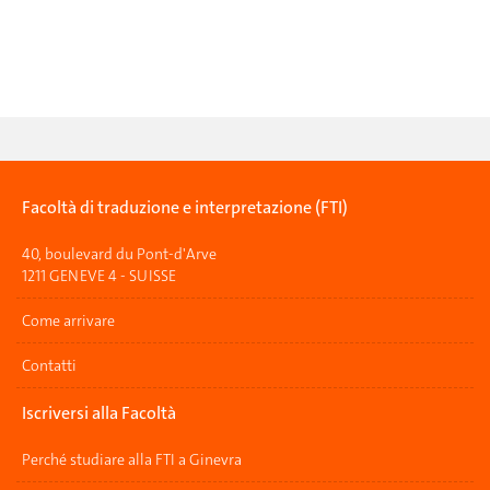
Facoltà di traduzione e interpretazione (FTI)
40, boulevard du Pont-d'Arve
1211 GENEVE 4 - SUISSE
Come arrivare
Contatti
Iscriversi alla Facoltà
Perché studiare alla FTI a Ginevra