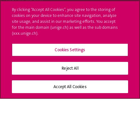
By clicking “Accept All Cookies”, you agree to the storing of
L'UNIGE vous informe
cookies on your device to enhance site navigation, analyze
site usage, and assist in our marketing efforts. You accept
UNIGE Mobile
for the main domain (unige.ch) as well as the sub domains
(xxx.unige.ch).
Médias
Cookies Settings
Offres d'emploi
Bibliothèque
Reject All
Calendrier académique
Accept All Cookies
Médias sociaux UNIGE
Accréditation