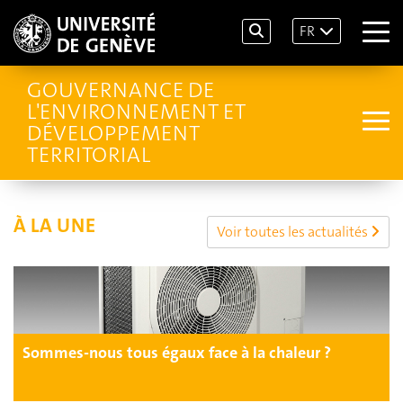
FR
GOUVERNANCE DE
L'ENVIRONNEMENT ET
DÉVELOPPEMENT
TERRITORIAL
À LA UNE
Voir toutes les actualités
Sommes-nous tous égaux face à la chaleur ?