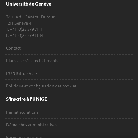
Université de Genève
24 rue du Général-Dufour
1211 Genève 4
T. +41 (0)22 379 71 11
F. +41 (0)22 379 11 34
Contact
Plans d'accès aux bâtiments
L'UNIGE de A à Z
Politique et configuration des cookies
S'inscrire à l'UNIGE
Immatriculations
Démarches administratives
Poser une question