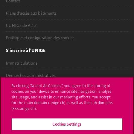
Contact
Plans d'accès aux bâtiments
L'UNIGE de A à Z
Politique et configuration des cookies
S'inscrire à l'UNIGE
Immatriculations
Démarches administratives
By clicking “Accept All Cookies”, you agree to the storing of
Poser une question
cookies on your device to enhance site navigation, analyze
site usage, and assist in our marketing efforts. You accept
L'UNIGE vous informe
for the main domain (unige.ch) as well as the sub domains
(xxx.unige.ch).
UNIGE Mobile
Cookies Settings
Médias