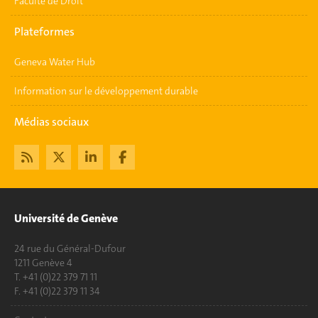
Faculté de Droit
Plateformes
Geneva Water Hub
Information sur le développement durable
Médias sociaux
Université de Genève
24 rue du Général-Dufour
1211 Genève 4
T. +41 (0)22 379 71 11
F. +41 (0)22 379 11 34