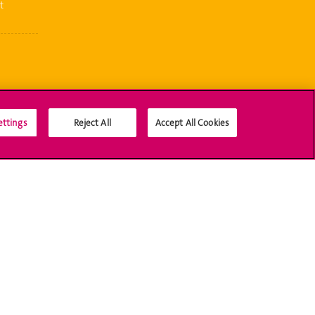
t
ettings
Reject All
Accept All Cookies
Médias sociaux UNIGE
Accréditation