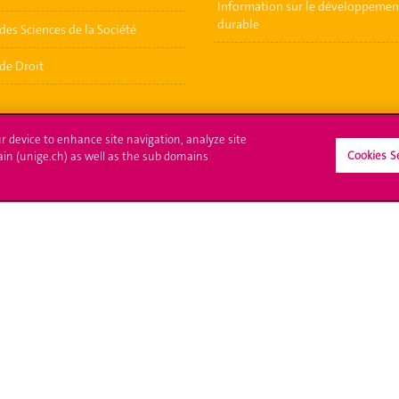
Information sur le développemen
durable
des Sciences de la Société
de Droit
ur device to enhance site navigation, analyze site
Cookies S
ain (unige.ch) as well as the sub domains
crire à l'UNIGE
L'UNIGE vous informe
culations
UNIGE Mobile
es administratives
Médias
ne question
Offres d'emploi
Bibliothèque
Calendrier académique