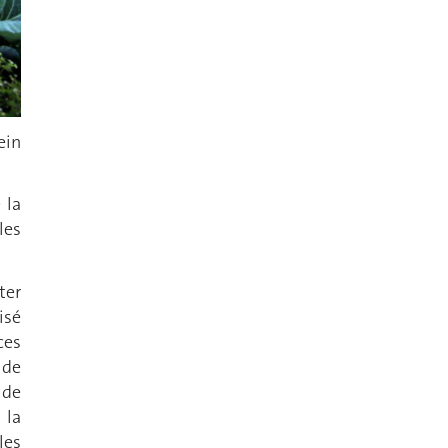
ein
 la
les
ter
isé
ces
 de
 de
 la
les