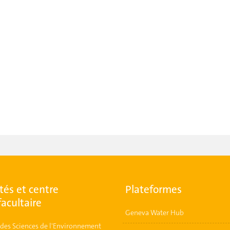
tés et centre
Plateformes
facultaire
Geneva Water Hub
t des Sciences de l'Environnement