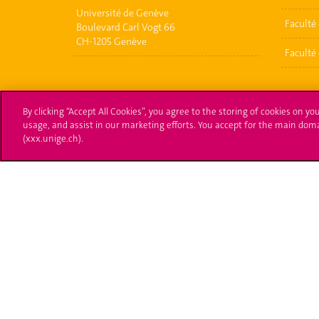
Université de Genève
Faculté 
Boulevard Carl Vogt 66
CH-1205 Genève
Faculté 
By clicking “Accept All Cookies”, you agree to the storing of cookies on yo
usage, and assist in our marketing efforts. You accept for the main dom
(xxx.unige.ch).
Université de Genève
S'ins
24 rue du Général-Dufour
Immatri
1211 Genève 4
T. +41 (0)22 379 71 11
Démarch
F. +41 (0)22 379 11 34
Poser u
Contact
Plans d'accès aux bâtiments
L'UNIGE de A à Z