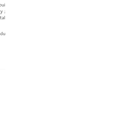
pui
y ;
tal
 du