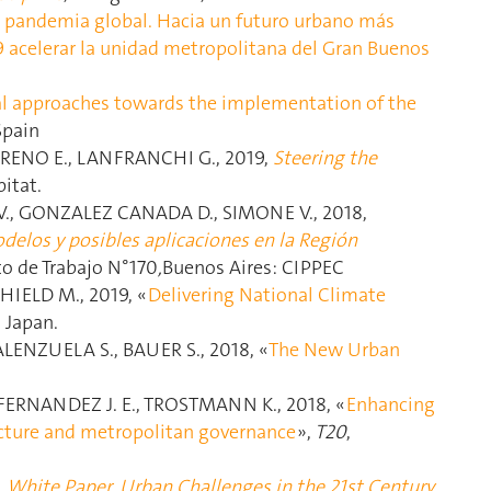
pandemia global. Hacia un futuro urbano más
19 acelerar la unidad metropolitana del Gran Buenos
al approaches towards the implementation of the
Spain
RENO E., LANFRANCHI G., 2019,
Steering the
itat.
., GONZALEZ CANADA D., SIMONE V., 2018,
elos y posibles aplicaciones en la Región
o de Trabajo N°170
,
Buenos Aires: CIPPEC
HIELD M., 2019, «
Delivering National Climate
, Japan.
ENZUELA S., BAUER S., 2018, «
The New Urban
FERNANDEZ J. E., TROSTMANN K., 2018, «
Enhancing
ucture and metropolitan governance
»,
T20
,
 White Paper. Urban Challenges in the 21st Century
,