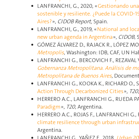
LANFRANCHI, G., 2020, «
Gestionando una 
sostenible y resiliente. ¿Puede la COVID-
Aires?
»,
CIDOB Report,
Spain.
LANFRANCHI, G., 2019, «
National and loc
new urban agenda in Argentina
»,
CIDOB
, 
GÓMEZ ÁLVAREZ D., RAJACK R., LÓPEZ MO
Metropolis
, Washington: IDB, CAF, UN Hab
LANFRANCHI G., BERCOVICH F., REZAVAL V
Gobernanza Metropolitana. Análisis de mod
Metropolitana de Buenos Aires
, Document
LANFRANCHI G., KOOKA K., RICHARD O., S
Action Through Decarbonized Cities
»,
T20
HERRERO A.C., LANFRANCHI G., RUEDA PAL
Paradigm
»,
T20
, Argentina.
HERRERO A.C., ROJAS F., LANFRANCHI G., 
climate resilience through urban infrastr
Argentina.
LANFRANCHI G., YAÑEZ F., 2018,
Urban 20.