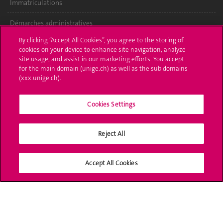
Immatriculations
Démarches administratives
By clicking “Accept All Cookies”, you agree to the storing of
Poser une question
cookies on your device to enhance site navigation, analyze
site usage, and assist in our marketing efforts. You accept
L'UNIGE vous informe
for the main domain (unige.ch) as well as the sub domains
(xxx.unige.ch).
UNIGE Mobile
Cookies Settings
Médias
Offres d'emploi
Reject All
Bibliothèque
Accept All Cookies
Calendrier académique
Médias sociaux UNIGE