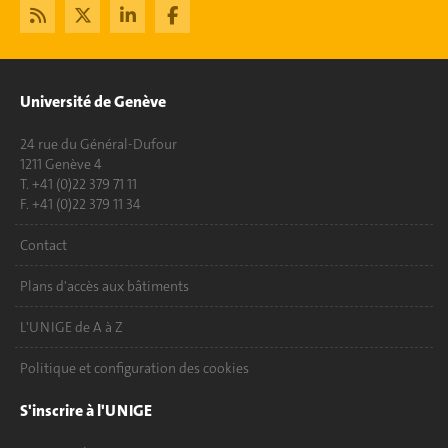
Université de Genève
24 rue du Général-Dufour
1211 Genève 4
T. +41 (0)22 379 71 11
F. +41 (0)22 379 11 34
Contact
Plans d'accès aux bâtiments
L'UNIGE de A à Z
Politique et configuration des cookies
S'inscrire à l'UNIGE