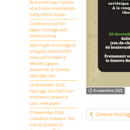
Rencontre avec l'artiste
et activiste marshallaise
Kathy Jethil-Kijiner
Conference call for
paper: heritage and
infrastructure
New Paper on ecological
integrity and the CBD:
lead author Valeria
Mendez (guest
researcher at Geneva
Heritage Lab)
26 November 2024.
Heritage and Free Prior
4 novembre 2025
Informed Consent in
Laos: new paper
15 November 2024.
Geneva Heritag
Classified Histories: The
role of archives in