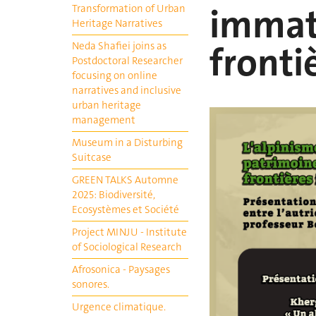
immaté
Transformation of Urban
Heritage Narratives
fronti
Neda Shafiei joins as
Postdoctoral Researcher
focusing on online
narratives and inclusive
urban heritage
management
Museum in a Disturbing
Suitcase
GREEN TALKS Automne
2025: Biodiversité,
Ecosystèmes et Société
Project MINJU - Institute
of Sociological Research
Afrosonica - Paysages
sonores.
Urgence climatique.