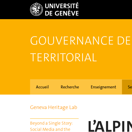
GOUVERNANCE DE
TERRITORIAL
Accueil
Recherche
Enseignement
Se
Geneva Heritage Lab
L’ALP
Beyond a Single Story:
Social Media and the