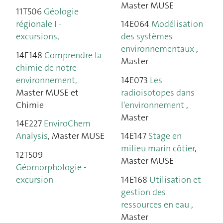
Master MUSE
11T506
Géologie
régionale I -
14E064
Modélisation
excursions
,
des systèmes
environnementaux
,
14E148
Comprendre la
Master
chimie de notre
environnement,
14E073
Les
Master MUSE et
radioisotopes dans
Chimie
l'environnement
,
Master
14E227
EnviroChem
Analysis
, Master MUSE
14E147
Stage en
milieu marin côtier
,
12T509
Master MUSE
Géomorphologie -
excursion
14E168
Utilisation et
gestion des
ressources en eau
,
Master