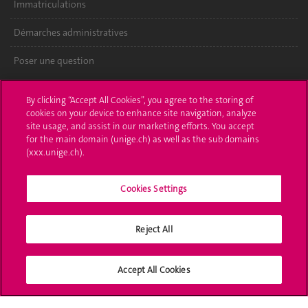
Immatriculations
Démarches administratives
Poser une question
L'UNIGE vous informe
By clicking “Accept All Cookies”, you agree to the storing of
cookies on your device to enhance site navigation, analyze
UNIGE Mobile
site usage, and assist in our marketing efforts. You accept
for the main domain (unige.ch) as well as the sub domains
Médias
(xxx.unige.ch).
Offres d'emploi
Cookies Settings
Bibliothèque
Reject All
Calendrier académique
Médias sociaux UNIGE
Accept All Cookies