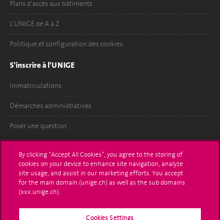
Plans d'accès aux bâtiments
L'UNIGE de A à Z
Politique et configuration des cookies
S'inscrire à l'UNIGE
Immatriculations
Démarches administratives
Poser une question
L'UNIGE vous informe
By clicking “Accept All Cookies”, you agree to the storing of
cookies on your device to enhance site navigation, analyze
UNIGE Mobile
site usage, and assist in our marketing efforts. You accept
for the main domain (unige.ch) as well as the sub domains
Médias
(xxx.unige.ch).
Offres d'emploi
Cookies Settings