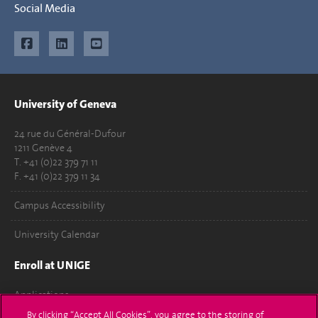
Social Media
University of Geneva
24 rue du Général-Dufour
1211 Genève 4
T. +41 (0)22 379 71 11
F. +41 (0)22 379 11 34
Campus Accessibility
University Calendar
Enroll at UNIGE
Applications
By clicking “Accept All Cookies”, you agree to the storing of