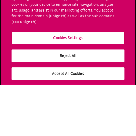
Administrative procedures
cookies on your device to enhance site navigation, analyze
site usage, and assist in our marketing efforts. You accept
Ask a question
for the main domain (unige.ch) as well as the sub domains
(xxx.unige.ch).
Contact
Cookies Settings
Media
Library
Reject All
University Structures
Accept All Cookies
Social Media
Accreditation