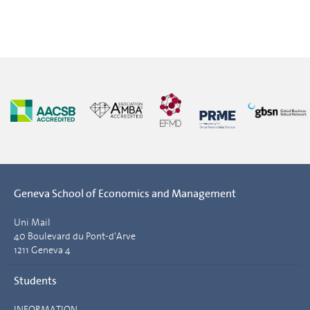
Geneva School of Economics and Management
Uni Mail
40 Boulevard du Pont-d'Arve
1211 Geneva 4
Students
INFORMATION