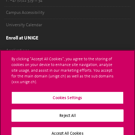
F. +41 (0)22 379 11 34
Campus Accessibility
University Calendar
Enroll at UNIGE
Applications
By clicking “Accept All Cookies”, you agree to the storing of
Administrative procedures
cookies on your device to enhance site navigation, analyze
site usage, and assist in our marketing efforts. You accept
Ask a question
for the main domain (unige.ch) as well as the sub domains
(xxx.unige.ch).
Contact
Cookies Settings
Media
Library
Reject All
University Structures
Accept All Cookies