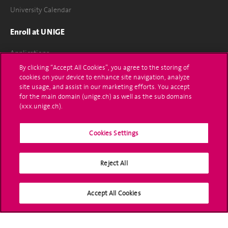
University Calendar
Enroll at UNIGE
Applications
By clicking “Accept All Cookies”, you agree to the storing of
Administrative procedures
cookies on your device to enhance site navigation, analyze
site usage, and assist in our marketing efforts. You accept
Ask a question
for the main domain (unige.ch) as well as the sub domains
(xxx.unige.ch).
Contact
Cookies Settings
Media
Library
Reject All
University Structures
Accept All Cookies
Social Media