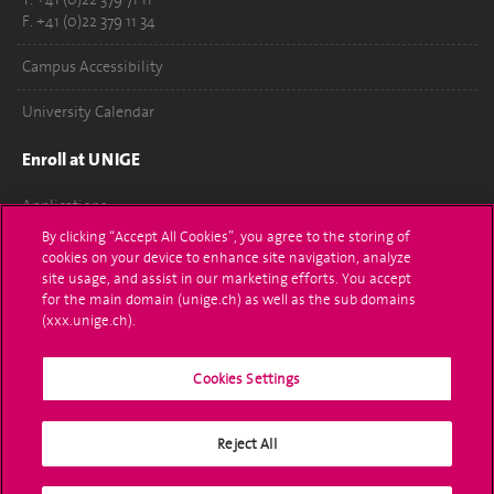
F. +41 (0)22 379 11 34
Campus Accessibility
University Calendar
Enroll at UNIGE
Applications
By clicking “Accept All Cookies”, you agree to the storing of
Administrative procedures
cookies on your device to enhance site navigation, analyze
site usage, and assist in our marketing efforts. You accept
Ask a question
for the main domain (unige.ch) as well as the sub domains
(xxx.unige.ch).
Contact
Cookies Settings
Media
Library
Reject All
University Structures