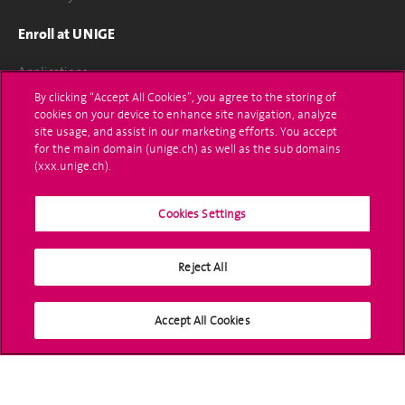
Enroll at UNIGE
Applications
By clicking “Accept All Cookies”, you agree to the storing of
Administrative procedures
cookies on your device to enhance site navigation, analyze
site usage, and assist in our marketing efforts. You accept
Ask a question
for the main domain (unige.ch) as well as the sub domains
(xxx.unige.ch).
Contact
Cookies Settings
Media
Library
Reject All
University Structures
Accept All Cookies
Social Media