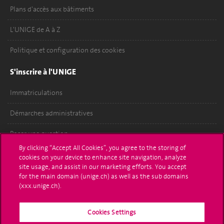
Plans d'accès aux bâtiments
L'UNIGE de A à Z
Politique et configuration des cookies
S'inscrire à l'UNIGE
Immatriculations
Démarches administratives
Poser une question
By clicking “Accept All Cookies”, you agree to the storing of
L'UNIGE vous informe
cookies on your device to enhance site navigation, analyze
site usage, and assist in our marketing efforts. You accept
UNIGE Mobile
for the main domain (unige.ch) as well as the sub domains
(xxx.unige.ch).
Médias
Cookies Settings
Offres d'emploi