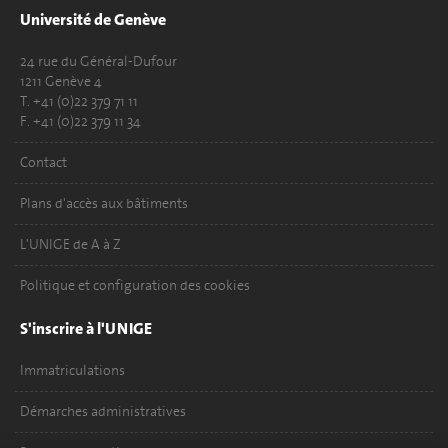
Université de Genève
24 rue du Général-Dufour
1211 Genève 4
T. +41 (0)22 379 71 11
F. +41 (0)22 379 11 34
Contact
Plans d'accès aux bâtiments
L'UNIGE de A à Z
Politique et configuration des cookies
S'inscrire à l'UNIGE
Immatriculations
Démarches administratives