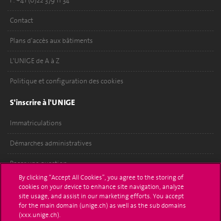
F. +41 (0)22 379 11 34
Contact
Plans d'accès aux bâtiments
L'UNIGE de A à Z
Politique et configuration des cookies
S'inscrire à l'UNIGE
Immatriculations
Démarches administratives
Poser une question
By clicking “Accept All Cookies”, you agree to the storing of
L'UNIGE vous informe
cookies on your device to enhance site navigation, analyze
site usage, and assist in our marketing efforts. You accept
UNIGE Mobile
for the main domain (unige.ch) as well as the sub domains
(xxx.unige.ch).