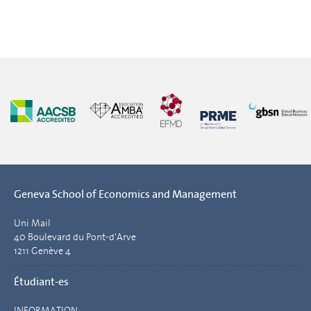
Geneva School of Economics and Management
Uni Mail
40 Boulevard du Pont-d'Arve
1211 Genève 4
Étudiant-es
INFORMATION