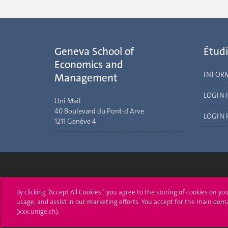
Geneva School of
Étudi
Economics and
INFOR
Management
LOGIN 
Uni Mail
40 Boulevard du Pont-d'Arve
LOGIN 
1211 Genève 4
Université de Genève
S'ins
By clicking “Accept All Cookies”, you agree to the storing of cookies on yo
usage, and assist in our marketing efforts. You accept for the main dom
24 rue du Général-Dufour
Immatri
(xxx.unige.ch).
1211 Genève 4