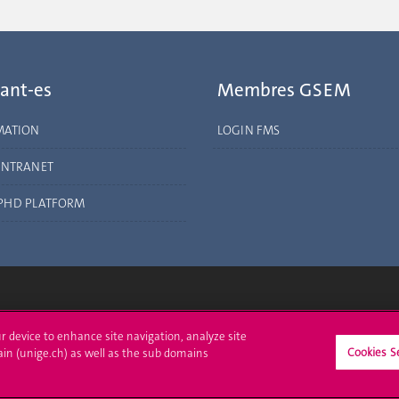
ant-es
Membres GSEM
MATION
LOGIN FMS
INTRANET
PHD PLATFORM
crire à l'UNIGE
L'UNIGE vous informe
ur device to enhance site navigation, analyze site
Cookies S
ain (unige.ch) as well as the sub domains
culations
UNIGE Mobile