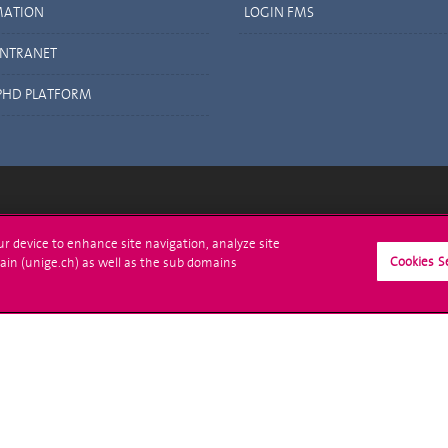
MATION
LOGIN FMS
INTRANET
PHD PLATFORM
crire à l'UNIGE
L'UNIGE vous informe
our device to enhance site navigation, analyze site
Cookies S
ain (unige.ch) as well as the sub domains
culations
UNIGE Mobile
es administratives
Médias
ne question
Offres d'emploi
Bibliothèque
Calendrier académique