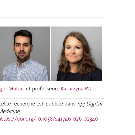
Igor Matias
et pr
ofesseure
Katarzyna Wac
Cette recherche est publiée dans
npj Digital
Medicine
https://doi.org/10.1038/s41746-026-02340-
y