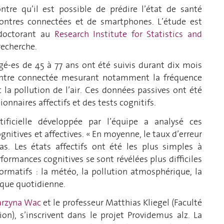
re qu’il est possible de prédire l’état de santé
ontres connectées et de smartphones. L’étude est
-doctorant au
Research Institute for Statistics and
recherche.
âgé-es de 45 à 77 ans ont été suivis durant dix mois
ontre connectée mesurant notamment la fréquence
t la pollution de l’air. Ces données passives ont été
onnaires affectifs et des tests cognitifs.
tificielle développée par l’équipe a analysé ces
gnitives et affectives. « En moyenne, le taux d’erreur
ias. Les états affectifs ont été les plus simples à
rformances cognitives se sont révélées plus difficiles
formatifs : la météo, la pollution atmosphérique, la
aque quotidienne.
arzyna Wac
et le professeur Matthias Kliegel (Faculté
on), s’inscrivent dans le projet Providemus alz. La