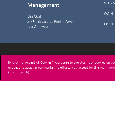
INFOR
Management
LOGIN 
Uni Mail
40 Boulevard du Pont-d'Arve
LOGIN 
1211 Genève 4
Université de Genève
S'ins
By clicking “Accept All Cookies”, you agree to the storing of cookies on y
usage, and assist in our marketing efforts. You accept for the main dom
24 rue du Général-Dufour
Immatri
(xxx.unige.ch).
1211 Genève 4
T. +41 (0)22 379 71 11
Démarch
F. +41 (0)22 379 11 34
Poser u
Contact
Plans d'accès aux bâtiments