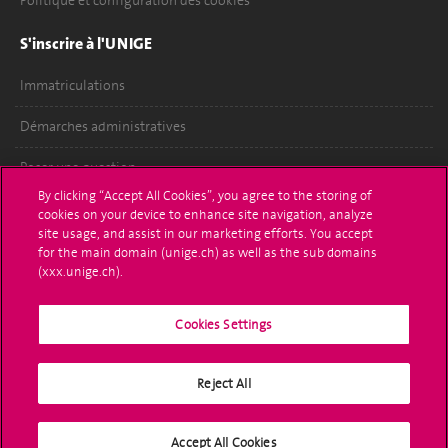
Politique et configuration des cookies
S'inscrire à l'UNIGE
Immatriculations
Démarches administratives
Poser une question
By clicking “Accept All Cookies”, you agree to the storing of
L'UNIGE vous informe
cookies on your device to enhance site navigation, analyze
site usage, and assist in our marketing efforts. You accept
UNIGE Mobile
for the main domain (unige.ch) as well as the sub domains
(xxx.unige.ch).
Médias
Cookies Settings
Offres d'emploi
Bibliothèque
Reject All
Calendrier académique
Accept All Cookies