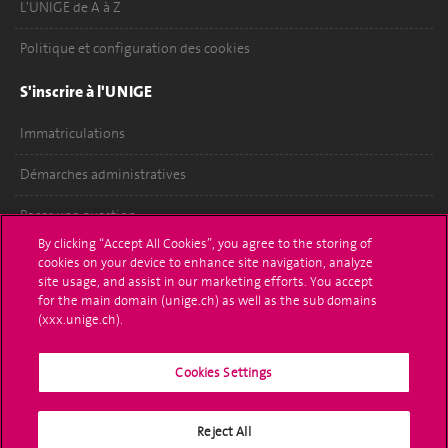
L'UNIGE de A à Z
Politique et configuration des cookies
S'inscrire à l'UNIGE
Immatriculations
Démarches administratives
Poser une question
By clicking “Accept All Cookies”, you agree to the storing of
L'UNIGE vous informe
cookies on your device to enhance site navigation, analyze
site usage, and assist in our marketing efforts. You accept
UNIGE Mobile
for the main domain (unige.ch) as well as the sub domains
(xxx.unige.ch).
Médias
Cookies Settings
Offres d'emploi
Bibliothèque
Reject All