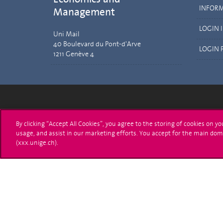
INFOR
Management
LOGIN 
Uni Mail
40 Boulevard du Pont-d'Arve
LOGIN 
1211 Genève 4
Université de Genève
S'ins
By clicking “Accept All Cookies”, you agree to the storing of cookies on y
usage, and assist in our marketing efforts. You accept for the main dom
24 rue du Général-Dufour
Immatri
(xxx.unige.ch).
1211 Genève 4
T. +41 (0)22 379 71 11
Démarch
F. +41 (0)22 379 11 34
Poser u
Contact
Plans d'accès aux bâtiments