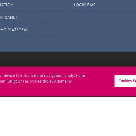
MATION
LOGIN FMS
INTRANET
PHD PLATFORM
crire à l'UNIGE
L'UNIGE vous informe
our device to enhance site navigation, analyze site
Cookies S
ain (unige.ch) as well as the sub domains
culations
UNIGE Mobile
es administratives
Médias
ne question
Offres d'emploi
Bibliothèque
Calendrier académique