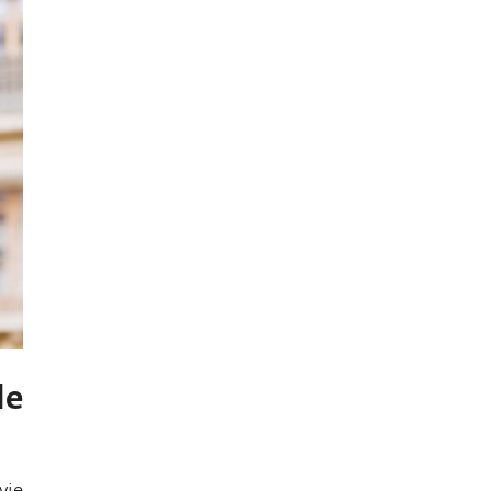
le
vie