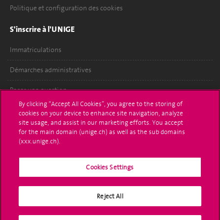
Politique et configuration des cookies
S'inscrire à l'UNIGE
Immatriculations
Démarches administratives
Poser une question
By clicking “Accept All Cookies”, you agree to the storing of
L'UNIGE vous informe
cookies on your device to enhance site navigation, analyze
site usage, and assist in our marketing efforts. You accept
UNIGE Mobile
for the main domain (unige.ch) as well as the sub domains
(xxx.unige.ch).
Médias
Cookies Settings
Offres d'emploi
Bibliothèque
Reject All
Calendrier académique