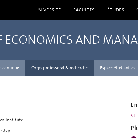
UNIVERSITÉ
FACULTÉS
ÉTUDES
OF ECONOMICS AND MAN
n continue
Corps professoral & recherche
Espace étudiant-es
En
Sto
ch Institute
Pl
enève