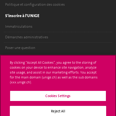
Politique et configuration des cookies
S'inscrire à l'UNIGE
Immatriculations
Démarches administratives
Poser une question
L'UNIGE vous informe
By clicking “Accept All Cookies”, you agree to the storing of
cookies on your device to enhance site navigation, analyze
UNIGE Mobile
site usage, and assist in our marketing efforts. You accept
for the main domain (unige.ch) as well as the sub domains
Médias
(xxx.unige.ch).
Offres d'emploi
Cookies Settings
Bibliothèque
Reject All
Calendrier académique