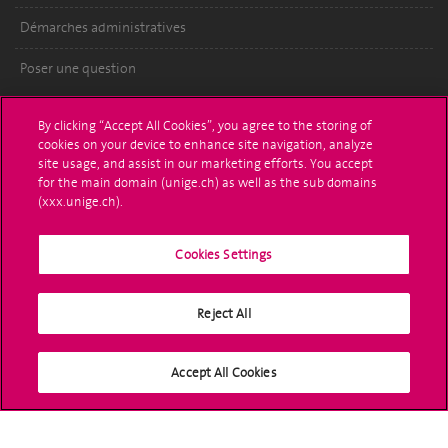
Démarches administratives
Poser une question
L'UNIGE vous informe
By clicking “Accept All Cookies”, you agree to the storing of
cookies on your device to enhance site navigation, analyze
UNIGE Mobile
site usage, and assist in our marketing efforts. You accept
for the main domain (unige.ch) as well as the sub domains
Médias
(xxx.unige.ch).
Offres d'emploi
Cookies Settings
Bibliothèque
Reject All
Calendrier académique
Médias sociaux UNIGE
Accept All Cookies