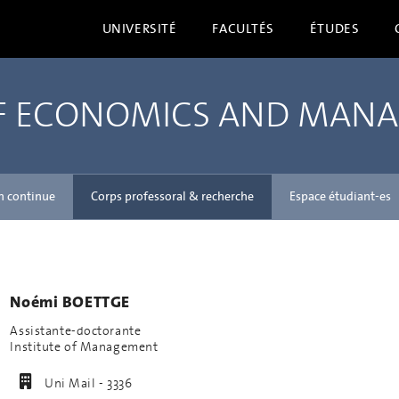
UNIVERSITÉ
FACULTÉS
ÉTUDES
OF ECONOMICS AND MAN
n continue
Corps professoral & recherche
Espace étudiant-es
Noémi BOETTGE
Assistante-doctorante
Institute of Management
Uni Mail - 3336