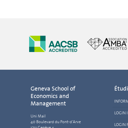
Geneva School of
Étudi
Economics and
INFOR
Management
LOGIN 
Uni Mail
40 Boulevard du Pont-d'Arve
LOGIN 
1211 Genève 4