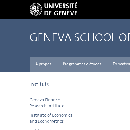
GENEVA SCHOOL 
A propos
Programmes d'études
Formatio
Instituts
Geneva Finance
Research Institute
Institute of Economics
and Econometrics