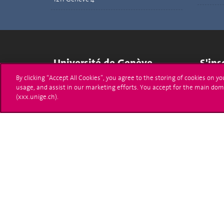
Université de Genève
S'ins
By clicking “Accept All Cookies”, you agree to the storing of cookies on y
24 rue du Général-Dufour
Immatri
usage, and assist in our marketing efforts. You accept for the main dom
1211 Genève 4
(xxx.unige.ch).
T. +41 (0)22 379 71 11
Démarch
F. +41 (0)22 379 11 34
Poser u
Contact
Plans d'accès aux bâtiments
L'UNIGE de A à Z
Politique et configuration des cookies