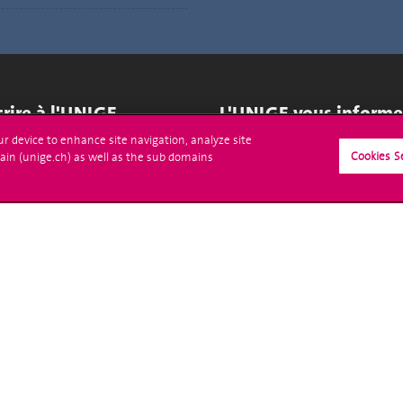
crire à l'UNIGE
L'UNIGE vous informe
our device to enhance site navigation, analyze site
culations
UNIGE Mobile
Cookies S
ain (unige.ch) as well as the sub domains
es administratives
Médias
ne question
Offres d'emploi
Bibliothèque
Calendrier académique