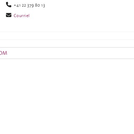
+41 22 379 80 13
Courriel
IOM