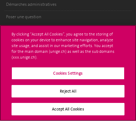
Démarches administratives
Poser une question
L'UNIGE vous informe
By clicking “Accept All Cookies”, you agree to the storing of
cookies on your device to enhance site navigation, analyze
UNIGE Mobile
site usage, and assist in our marketing efforts. You accept
for the main domain (unige.ch) as well as the sub domains
Médias
(xxx.unige.ch).
Offres d'emploi
Cookies Settings
Bibliothèque
Reject All
Calendrier académique
Médias sociaux UNIGE
Accept All Cookies
Accréditation