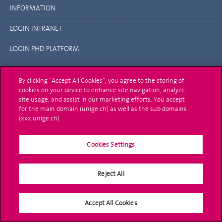
INFORMATION
LOGIN INTRANET
LOGIN PHD PLATFORM
Membres GSEM
By clicking “Accept All Cookies”, you agree to the storing of
cookies on your device to enhance site navigation, analyze
LOGIN FMS
site usage, and assist in our marketing efforts. You accept
for the main domain (unige.ch) as well as the sub domains
Médias sociaux
(xxx.unige.ch).
Cookies Settings
Reject All
Université de Genève
24 rue du Général-Dufour
Accept All Cookies
1211 Genève 4
T. +41 (0)22 379 71 11