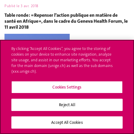
Publié le
3 avr. 2018
Table ronde : « Repenser l’action publique en matière de
santé en Afrique », dans le cadre du Geneva Health Forum, le
11 avril 2018
By clicking “Accept All Cookies”, you agree to the storing of
cookies on your device to enhance site navigation, analyze
site usage, and assist in our marketing efforts. You accept
for the main domain (unige.ch) as well as the sub domains
(xxx.unige.ch).
Cookies Settings
Reject All
Publié le
22 mars 2018
Accept All Cookies
Liberté, nationalisme et guerres d’indépendance: Cameroun,