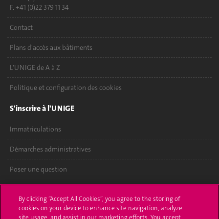
F. +41 (0)22 379 11 34
Contact
Plans d'accès aux bâtiments
L'UNIGE de A à Z
Politique et configuration des cookies
S'inscrire à l'UNIGE
Immatriculations
Démarches administratives
Poser une question
L'UNIGE vous informe
By clicking “Accept All Cookies”, you agree to the storing of
cookies on your device to enhance site navigation, analyze
UNIGE Mobile
site usage, and assist in our marketing efforts. You accept