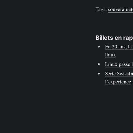
Tags:
souveraine
Billets en ra
En 20 ans, l
linux
Linux passe 
Série SwissIn
l’expérience