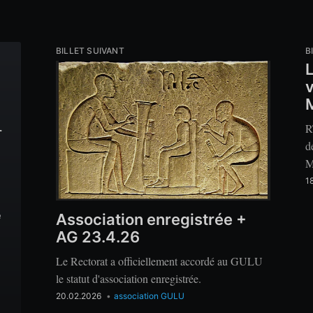
BILLET SUIVANT
B
v
R
-
d
M
1
e
Association enregistrée +
AG 23.4.26
Le Rectorat a officiellement accordé au GULU
le statut d'association enregistrée.
20.02.2026
•
association GULU