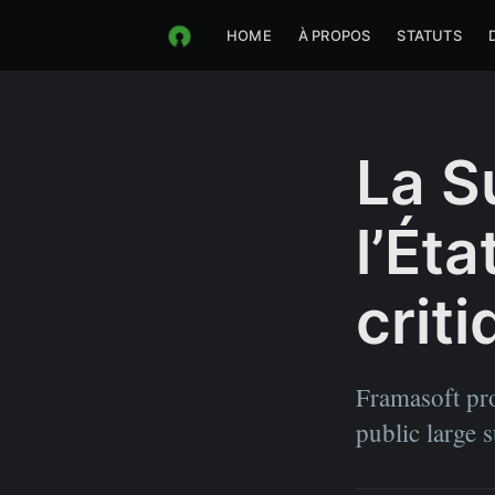
HOME
À PROPOS
STATUTS
La S
l’Éta
crit
Framasoft pr
public large s