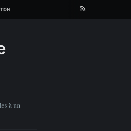
RSS
PTION
e
les à un