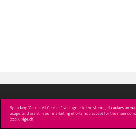
Université de Genève
S'ins
By clicking “Accept All Cookies”, you agree to the storing of cookies on yo
usage, and assist in our marketing efforts. You accept for the main dom
24 rue du Général-Dufour
Immatri
(xxx.unige.ch).
1211 Genève 4
T. +41 (0)22 379 71 11
Démarch
F. +41 (0)22 379 11 34