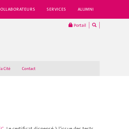
COLLABORATEURS
SERVICES
ALUMNI
Portail
la Cité
Contact
EC.
Le certificat dispensé à l'issue des tests,