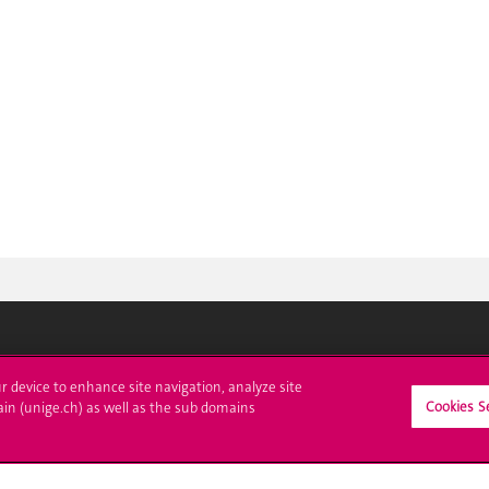
crire à l'UNIGE
L'UNIGE vous informe
ur device to enhance site navigation, analyze site
Cookies S
ain (unige.ch) as well as the sub domains
culations
UNIGE Mobile
es administratives
Médias