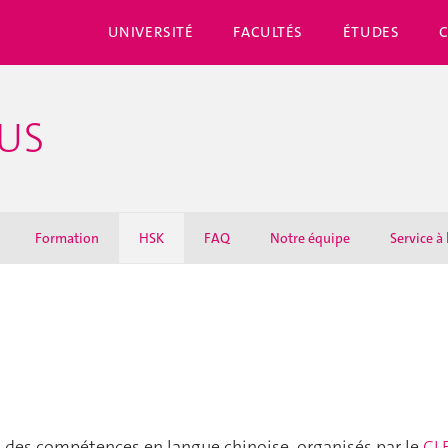
UNIVERSITÉ
FACULTÉS
ÉTUDES
IUS
Formation
HSK
FAQ
Notre équipe
Service à 
 des compétences en langue chinoise, organisés par le
CL