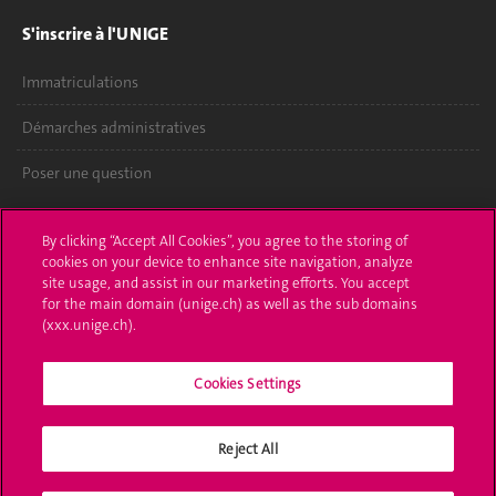
S'inscrire à l'UNIGE
Immatriculations
Démarches administratives
Poser une question
L'UNIGE vous informe
By clicking “Accept All Cookies”, you agree to the storing of
cookies on your device to enhance site navigation, analyze
UNIGE Mobile
site usage, and assist in our marketing efforts. You accept
for the main domain (unige.ch) as well as the sub domains
Médias
(xxx.unige.ch).
Offres d'emploi
Cookies Settings
Bibliothèque
Calendrier académique
Reject All
Médias sociaux UNIGE