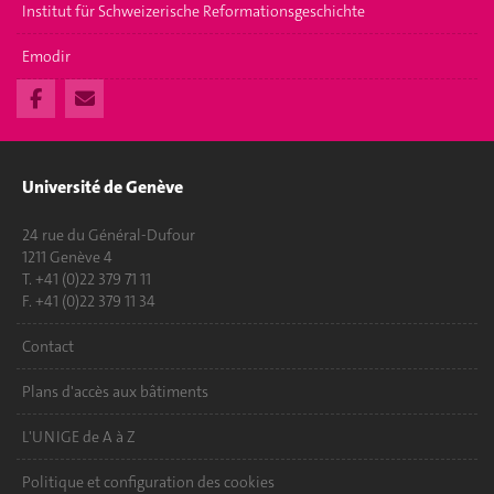
Institut für Schweizerische Reformationsgeschichte
Emodir
Université de Genève
24 rue du Général-Dufour
1211 Genève 4
T. +41 (0)22 379 71 11
F. +41 (0)22 379 11 34
Contact
Plans d'accès aux bâtiments
L'UNIGE de A à Z
Politique et configuration des cookies