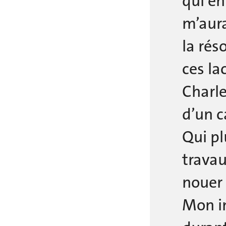
qui en
m’aura
la rés
ces la
Charle
d’un c
Qui pl
travau
nouer 
Mon in