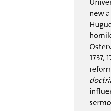
Univer
new an
Hugue
homile
Osterv
1737, 
reform
doctri
influe
sermon