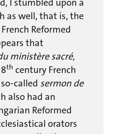
ed, I stumbled upon a
as well, that is, the
 French Reformed
ppears that
 du ministère sacré
,
th
18
century French
 so-called
sermon de
ch also had an
ungarian Reformed
clesiastical orators