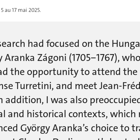
 5 au 17 mai 2025.
search had focused on the Hunga
 Aranka Zágoni (1705‒1767), who
d the opportunity to attend the 
se Turretini, and meet Jean-Fréd
In addition, I was also preoccupi
al and historical contexts, which
nced György Aranka’s choice to tr