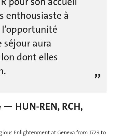
HR pour son accueil
ès enthousiaste à
 l’opportunité
e séjour aura
lon dont elles
n.
ure — HUN-REN, RCH,
ligious Enlightenment at Geneva from 1729 to