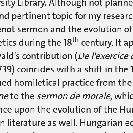
sity Library. Although not plann
d pertinent topic for my research 
not sermon and the evolution of
th
tics during the 18
century. It a
ald’s contribution (
De l'exercice
1739) coincides with a shift in the 
ed homiletical practice from the
ne
to the
sermon de morale
, whi
nce upon the evolution of the H
 literature as well. Hungarian ec