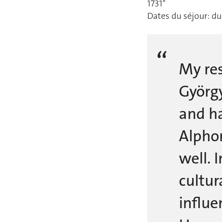
1731"
Dates du séjour: du
My re
György
and ha
Alphon
well. 
cultur
influe