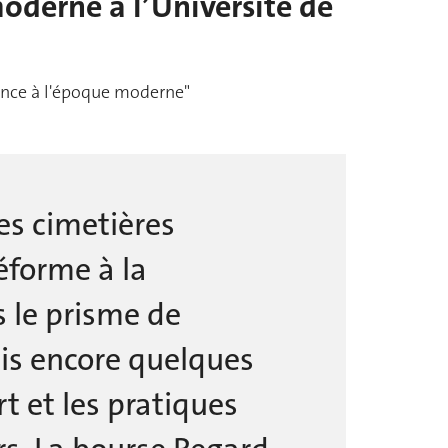
oderne à l’Université de
rance à l'époque moderne"
les cimetières
éforme à la
s le prisme de
dais encore quelques
t et les pratiques