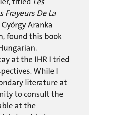
er, titled
Les
s Frayeurs De La
t György Aranka
, found this book
 Hungarian.
y at the IHR I tried
pectives. While I
ondary literature at
nity to consult the
able at the