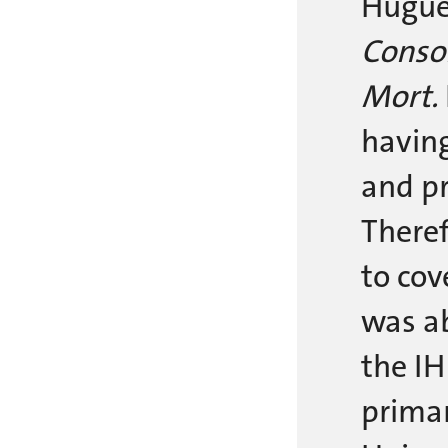
Huguen
Consol
Mort.
having
and pr
There
to cov
was ab
the IH
primar