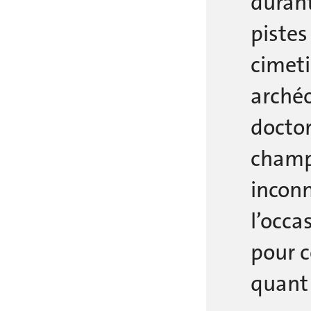
durant
pistes
cimeti
archéo
doctor
champs
inconn
l’occa
pour c
quant 