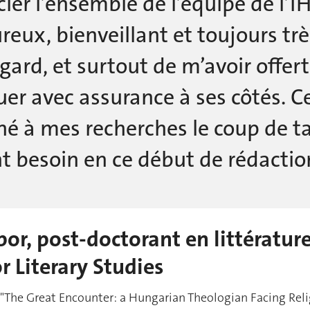
ier l’ensemble de l’équipe de l’I
reux, bienveillant et toujours tr
ard, et surtout de m’avoir offert
uer avec assurance à ses côtés. C
é à mes recherches le coup de ta
t besoin en ce début de rédactio
or, post-doctorant en littérat
or Literary Studies
: "The Great Encounter: a Hungarian Theologian Facing Re