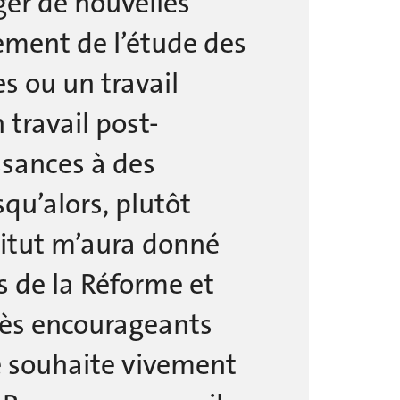
ger de nouvelles
ement de l’étude des
s ou un travail
 travail post-
ssances à des
qu’alors, plutôt
titut m’aura donné
s de la Réforme et
très encourageants
e souhaite vivement