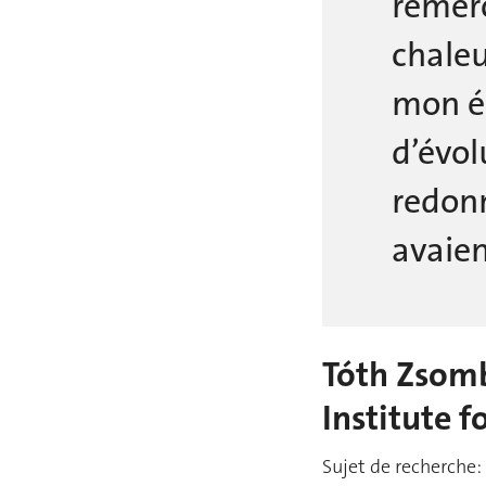
remerc
chaleu
mon ég
d’évol
redonn
avaien
Tóth Zsomb
Institute f
Sujet de recherche