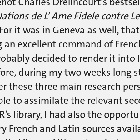
ot Charles Drelincourt’s bestsell
ations de L’ Ame Fidele contre Le
For it was in Geneva as well, tha
 an excellent command of French
obably decided to render it into
fore
,
during my two weeks long sta
er these three main research pers
le to assimilate the relevant sec
R’s library, I had also the opportu
y French and Latin sources avail