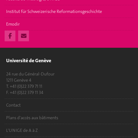
Institut für Schweizerische Reformationsgeschichte
Emodir
Université de Genève
24 rue du Général-Dufour
1211 Genève 4
T. +41 (0)22 379 71 11
F. +41 (0)22 379 11 34
Contact
Plans d'accès aux bâtiments
L'UNIGE de A à Z