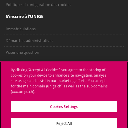
Politique et configuration des cookies
S'inscrire à l'UNIGE
Immatriculations
Démarches administratives
Poser une question
L'UNIGE vous informe
By clicking “Accept All Cookies”, you agree to the storing of
cookies on your device to enhance site navigation, analyze
UNIGE Mobile
site usage, and assist in our marketing efforts. You accept
for the main domain (unige.ch) as well as the sub domains
Médias
(xxx.unige.ch).
Offres d'emploi
Cookies Settings
Bibliothèque
Calendrier académique
Reject All