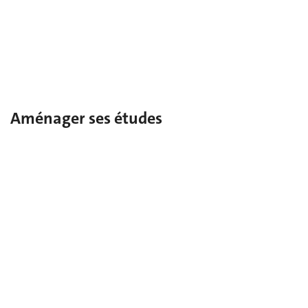
Doctorat
MAS
Certificat de spécialisation
Aménager ses études
Besoins particuliers
Dans le cas d’un trouble diagnostiqué et/ou d’un handicap.
Talents pluriels: sport-art-études
Pour les artistes confirmé‑es ou sportifs/sportives d’élite.