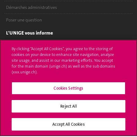
Démarches administratives
Poser une question
L'UNIGE vous informe
UNIGE Mobile
By clicking “Accept All Cookies”, you agree to the storing of
cookies on your device to enhance site navigation, analyze
Médias
site usage, and assist in our marketing efforts. You accept
for the main domain (unige.ch) as well as the sub domains
Offres d'emploi
(xxx.unige.ch).
Bibliothèque
Cookies Settings
Calendrier académique
Reject All
Médias sociaux UNIGE
Accept All Cookies