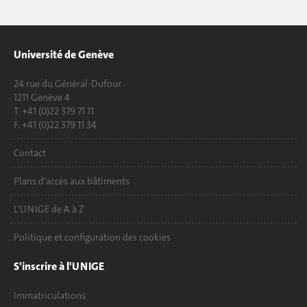
Université de Genève
24 rue du Général-Dufour
1211 Genève 4
T. +41 (0)22 379 71 11
F. +41 (0)22 379 11 34
Contact
Plans d'accès aux bâtiments
L'UNIGE de A à Z
Politique et configuration des cookies
S'inscrire à l'UNIGE
Immatriculations