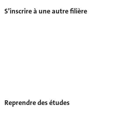
S’inscrire à une autre filière
Changement de faculté
En cours d’études à l’UNIGE, changer de faculté/institut/centre/
école.
Inscription en deuxième faculté
En cours d’études à l’UNIGE, s’inscrire dans une deuxième
faculté/institut/centre/école.
Reprendre des études
Réimmatriculation