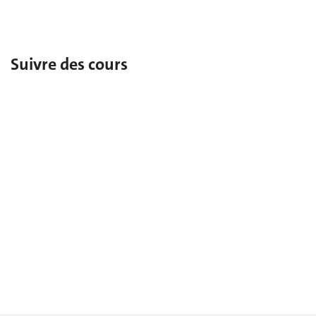
En tant qu’ancien‑ne étudiant‑e, réintégrer l’UNIGE.
Suivre des cours
Auditrices et auditeurs
Pour assister librement à des cours de l’UNIGE.