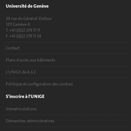
Université de Genève
24 rue du Général-Dufour
1211 Genève 4
T. +41 (0)22 379 71 11
F. +41 (0)22 379 11 34
Contact
Plans d'accès aux bâtiments
L'UNIGE de A à Z
Politique et configuration des cookies
S'inscrire à l'UNIGE
Immatriculations
Démarches administratives