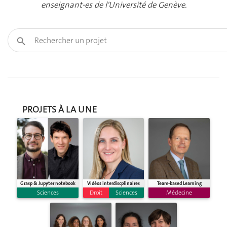
enseignant-es de l'Université de Genève.
PROJETS À LA UNE
Grasp & Jupyter notebook
Vidéos interdiscplinaires
Team-based Learning
Sciences
Droit
Sciences
Médecine