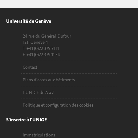
Université de Genève
24 rue du Général-Dufour
1211 Genève 4
T. +41 (0)22 379 71 11
F. +41 (0)22 379 11 34
Contact
Plans d'accès aux bâtiments
L'UNIGE de A à Z
Politique et configuration des cookies
S'inscrire à l'UNIGE
Immatriculations