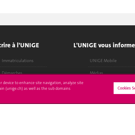
crire à l'UNIGE
L'UNIGE vous informe
Immatriculations
UNIGE Mobile
Démarches
Médias
administratives
ur device to enhance site navigation, analyze site
Offres d'emploi
Cookies S
ain (unige.ch) as well as the sub domains
Poser une question
Bibliothèque
Calendrier académique