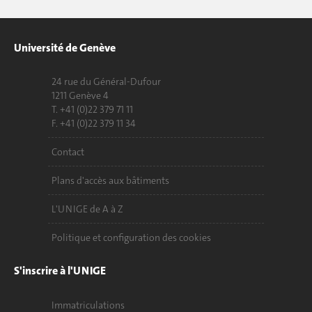
Université de Genève
24 rue du Général-Dufour
1211 Genève 4
T. +41 (0)22 379 71 11
F. +41 (0)22 379 11 34
Contact
Plans d'accès aux bâtiments
L'UNIGE de A à Z
Politique et configuration des cookies
S'inscrire à l'UNIGE
Immatriculations