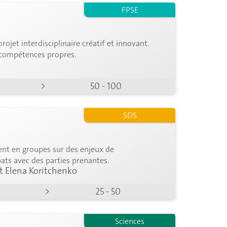
FPSE
ojet interdisciplinaire créatif et innovant.
s compétences propres.
>
50 - 100
SDS
lent en groupes sur des enjeux de
ts avec des parties prenantes.
t Elena Koritchenko
>
25 - 50
Sciences