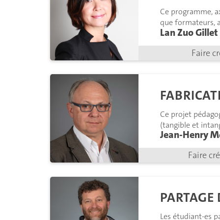
Ce programme, ax
que formateurs, a
Lan Zuo Gillet
collaboration et l
Faire c
FABRICAT
Ce projet pédago
(tangible et intan
Jean-Henry M
évolutions de la 
Faire cr
PARTAGE 
Les étudiant-es pa