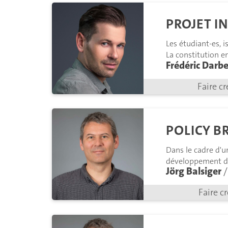
PROJET I
Les étudiant-es, i
La constitution e
Frédéric Darbe
Faire cr
POLICY B
Dans le cadre d'u
développement du
Jörg Balsiger
/
Faire c