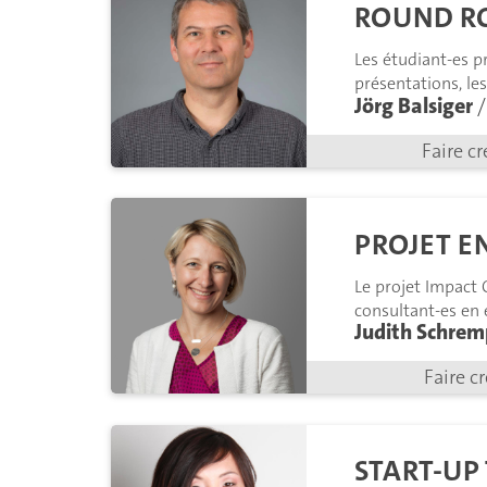
ROUND R
Les étudiant-es p
présentations, le
Jörg Balsiger
/
Faire cr
PROJET E
Le projet Impact 
consultant-es en 
Judith Schremp
et en proposant 
Faire c
START-UP