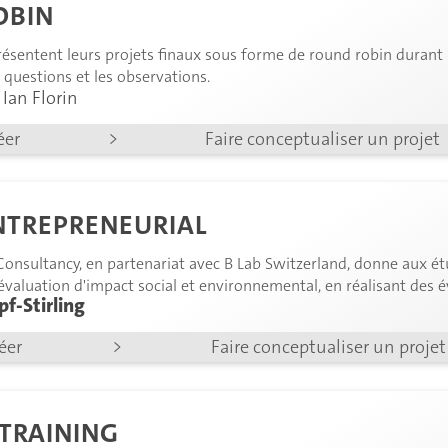
OBIN
résentent leurs projets finaux sous forme de round robin durant 
s questions et les observations.
 Ian Florin
éer
>
Faire conceptualiser un projet
NTREPRENEURIAL
Consultancy, en partenariat avec B Lab Switzerland, donne aux ét
évaluation d'impact social et environnemental, en réalisant des é
f-Stirling
des recommandations pour améliorer leurs performances.
réer
>
Faire conceptualiser un projet
 TRAINING