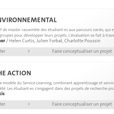
ENVIRONNEMENTAL
Aucun projet
correspondant à vos critère
sif de master rassemble des étudiant-es aux parcours variés, qui
 groupes pour développer leurs projets. L'évaluation se fait à tra
her
/ Helen Curtis, Julien Forbat, Charlotte Poussin
éer
>
Faire conceptualiser un projet
HE ACTION
le modèle du Service-Learning, combinant apprentissage et ser
iété. Les étudiant-es s'engagent dans des projets de recherche p
is
rs résultats sous forme de posters ou d'émissions radio.
éer
>
Faire conceptualiser un projet