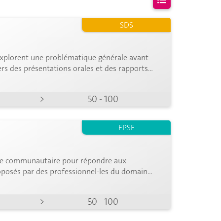
SDS
s n'a été
trouvé
 explorent une problématique générale avant
vers des présentations orales et des rapports
>
50 - 100
FPSE
vice communautaire pour répondre aux
roposés par des professionnel-les du domaine
>
50 - 100