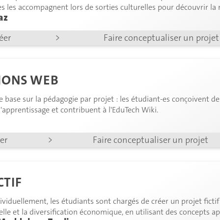
les les accompagnent lors de sorties culturelles pour découvrir la
az
les conçoivent des adaptations innovantes d'objets de la vie quoti
réer
>
Faire conceptualiser un projet
IONS WEB
se base sur la pédagogie par projet : les étudiant-es conçoivent de
apprentissage et contribuent à l'EduTech Wiki.
éer
>
Faire conceptualiser un projet
CTIF
viduellement, les étudiants sont chargés de créer un projet fict
lle et la diversification économique, en utilisant des concepts ap