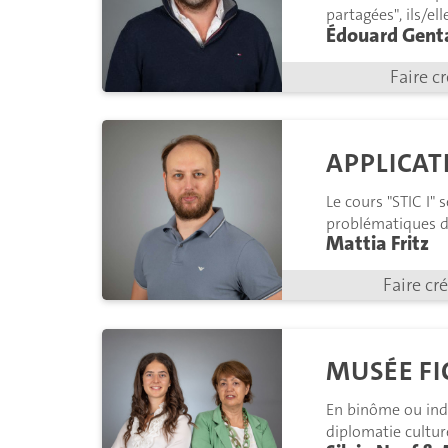
partagées", ils/el
Édouard Gent
prototypes" ils/el
Faire c
APPLICAT
Le cours "STIC I" 
problématiques d'
Mattia Fritz
Faire cr
MUSÉE FI
En binôme ou indi
diplomatie culture