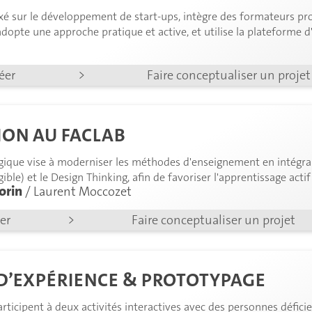
é sur le développement de start-ups, intègre des formateurs pro
dopte une approche pratique et active, et utilise la plateforme d
e suivi des projets d'entreprise individuels et de groupe des parti
réer
>
Faire conceptualiser un projet
ION AU FACLAB
gique vise à moderniser les méthodes d'enseignement en intégran
gible) et le Design Thinking, afin de favoriser l'apprentissage actif
orin
/ Laurent Moccozet
société numérique.
éer
>
Faire conceptualiser un projet
D’EXPÉRIENCE & PROTOTYPAGE
rticipent à deux activités interactives avec des personnes déficien