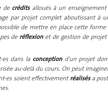
e de
crédits
alloués à un enseignement 
sage par projet complet aboutissant à 
possible de mettre en place cette forme 
apes de
réflexion
et de gestion de projet
t-es dans la
conception
d'un projet do
orisée au-delà du cours. On peut imagin
nt-es soient effectivement
réalisés
a post
nes.