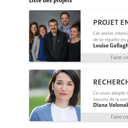
Liste des projets
PROJET 
Cet atelier inten
de se répartir en
Louise Gallag
techniques.
Faire cr
RECHERC
Ce cours adopte 
besoins de la soc
Diana Volonak
et présentent leu
Faire cr