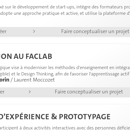
é sur le développement de start-ups, intègre des formateurs pro
dopte une approche pratique et active, et utilise la plateforme d
e suivi des projets d'entreprise individuels et de groupe des parti
réer
>
Faire conceptualiser un projet
ION AU FACLAB
gique vise à moderniser les méthodes d'enseignement en intégran
gible) et le Design Thinking, afin de favoriser l'apprentissage actif
orin
/ Laurent Moccozet
société numérique.
éer
>
Faire conceptualiser un projet
D’EXPÉRIENCE & PROTOTYPAGE
rticipent à deux activités interactives avec des personnes déficien