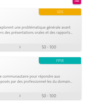
SDS
s n'a été
trouvé
 explorent une problématique générale avant
vers des présentations orales et des rapports
>
50 - 100
FPSE
vice communautaire pour répondre aux
roposés par des professionnel-les du domaine
>
50 - 100