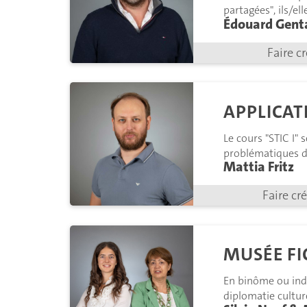
partagées", ils/el
Édouard Gent
prototypes" ils/el
Faire c
APPLICAT
Le cours "STIC I" 
problématiques d'
Mattia Fritz
Faire cr
MUSÉE FI
En binôme ou indi
diplomatie culture