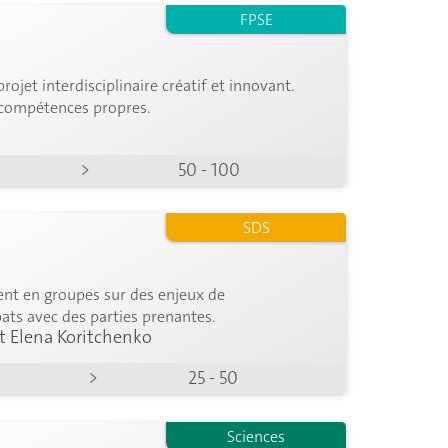
FPSE
ojet interdisciplinaire créatif et innovant.
s compétences propres.
>
50 - 100
SDS
lent en groupes sur des enjeux de
ts avec des parties prenantes.
t Elena Koritchenko
>
25 - 50
Sciences