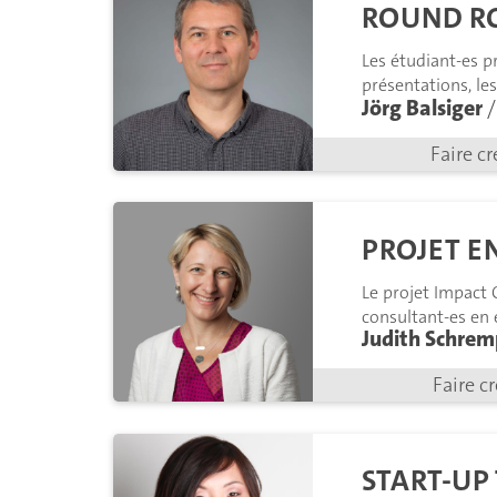
ROUND R
Les étudiant-es p
présentations, le
Jörg Balsiger
/
Faire cr
PROJET E
Le projet Impact 
consultant-es en 
Judith Schremp
et en proposant 
Faire c
START-UP