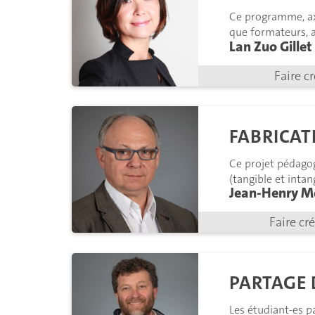
Ce programme, ax
que formateurs, a
Lan Zuo Gillet
collaboration et l
Faire c
FABRICAT
Ce projet pédago
(tangible et intan
Jean-Henry M
évolutions de la 
Faire cr
PARTAGE 
Les étudiant-es pa