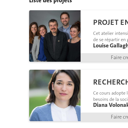
Liste des projets
PROJET 
Cet atelier inten
de se répartir en
Louise Gallag
techniques.
Faire cr
RECHERC
Ce cours adopte 
besoins de la soc
Diana Volonak
et présentent leu
Faire cr