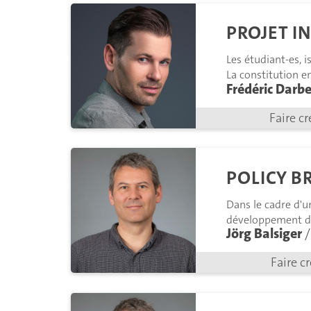
PROJET I
Les étudiant-es, i
La constitution e
Frédéric Darbe
Faire cr
POLICY B
Dans le cadre d'u
développement du
Jörg Balsiger
/
Faire c