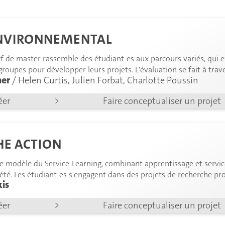
ENVIRONNEMENTAL
Aucun projet
correspondant à vos critère
sif de master rassemble des étudiant-es aux parcours variés, qui
 groupes pour développer leurs projets. L'évaluation se fait à tra
her
/ Helen Curtis, Julien Forbat, Charlotte Poussin
éer
>
Faire conceptualiser un projet
HE ACTION
le modèle du Service-Learning, combinant apprentissage et ser
iété. Les étudiant-es s'engagent dans des projets de recherche p
is
rs résultats sous forme de posters ou d'émissions radio.
éer
>
Faire conceptualiser un projet