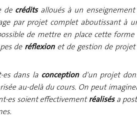
e de
crédits
alloués à un enseignement 
sage par projet complet aboutissant à 
possible de mettre en place cette forme 
apes de
réflexion
et de gestion de projet
t-es dans la
conception
d'un projet do
orisée au-delà du cours. On peut imagin
nt-es soient effectivement
réalisés
a post
nes.