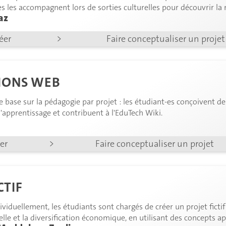
les les accompagnent lors de sorties culturelles pour découvrir la
az
les conçoivent des adaptations innovantes d'objets de la vie quoti
réer
>
Faire conceptualiser un projet
IONS WEB
se base sur la pédagogie par projet : les étudiant-es conçoivent de
apprentissage et contribuent à l'EduTech Wiki.
éer
>
Faire conceptualiser un projet
CTIF
viduellement, les étudiants sont chargés de créer un projet fict
lle et la diversification économique, en utilisant des concepts ap