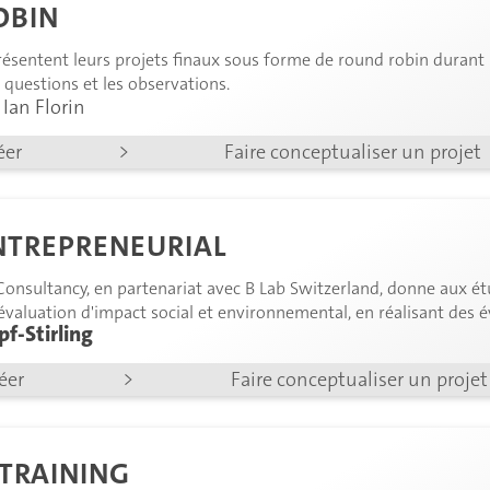
OBIN
résentent leurs projets finaux sous forme de round robin durant 
s questions et les observations.
 Ian Florin
éer
>
Faire conceptualiser un projet
NTREPRENEURIAL
Consultancy, en partenariat avec B Lab Switzerland, donne aux ét
évaluation d'impact social et environnemental, en réalisant des é
f-Stirling
des recommandations pour améliorer leurs performances.
réer
>
Faire conceptualiser un projet
 TRAINING